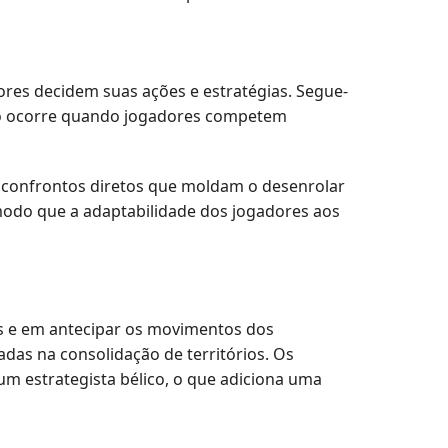
res decidem suas ações e estratégias. Segue-
onto ocorre quando jogadores competem
de confrontos diretos que moldam o desenrolar
 modo que a adaptabilidade dos jogadores aos
s e em antecipar os movimentos dos
das na consolidação de territórios. Os
m estrategista bélico, o que adiciona uma