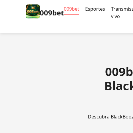
009bet
Esportes
Transmis
009bet
vivo
009b
Blac
Descubra BlackBooz