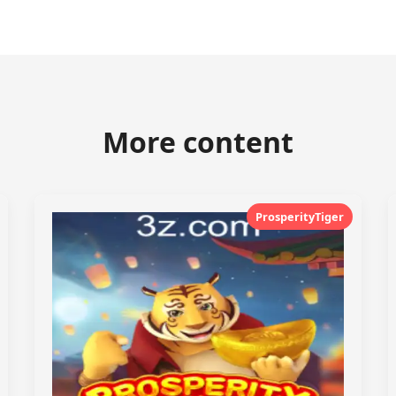
More content
ProsperityTiger