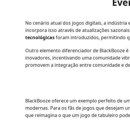
Eve
No cenário atual dos jogos digitais, a indústr
incorpora isso através de atualizações sazona
tecnológicas
foram introduzidos, permitindo 
Outro elemento diferenciador de BlackBooze 
inovadores, incentivando uma comunidade vibra
promovem a integração entre comunidade e de
BlackBooze oferece um exemplo perfeito de um
modernas. Para os fãs de jogos que desejam u
que reimagina o que um jogo de tabuleiro pode