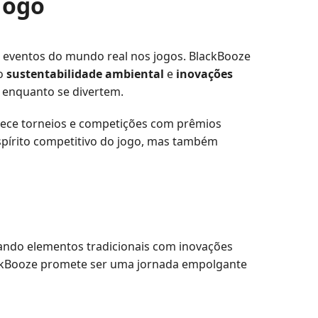
Jogo
de eventos do mundo real nos jogos. BlackBooze
mo
sustentabilidade ambiental
e
inovações
 enquanto se divertem.
rece torneios e competições com prêmios
spírito competitivo do jogo, mas também
ando elementos tradicionais com inovações
lackBooze promete ser uma jornada empolgante