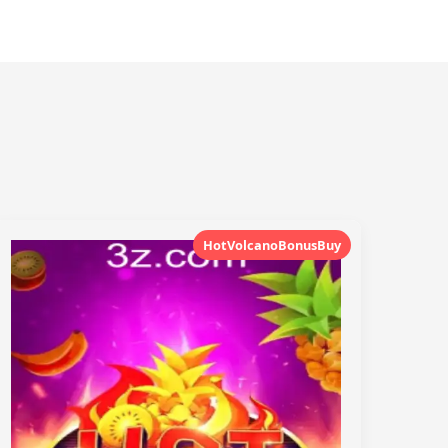
HotVolcanoBonusBuy