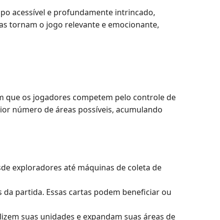
po acessível e profundamente intrincado,
nas tornam o jogo relevante e emocionante,
m que os jogadores competem pelo controle de
maior número de áreas possíveis, acumulando
de exploradores até máquinas de coleta de
da partida. Essas cartas podem beneficiar ou
alizem suas unidades e expandam suas áreas de