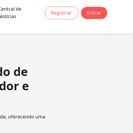
Central de
Registrar
Entrar
Notícias
do de
dor e
ade, oferecendo uma