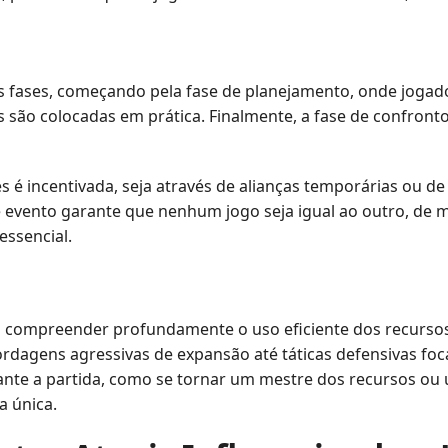
 fases, começando pela fase de planejamento, onde jogado
as são colocadas em prática. Finalmente, a fase de confr
es é incentivada, seja através de alianças temporárias ou 
de evento garante que nenhum jogo seja igual ao outro, de
ssencial.
m compreender profundamente o uso eficiente dos recurso
dagens agressivas de expansão até táticas defensivas foca
nte a partida, como se tornar um mestre dos recursos ou u
a única.