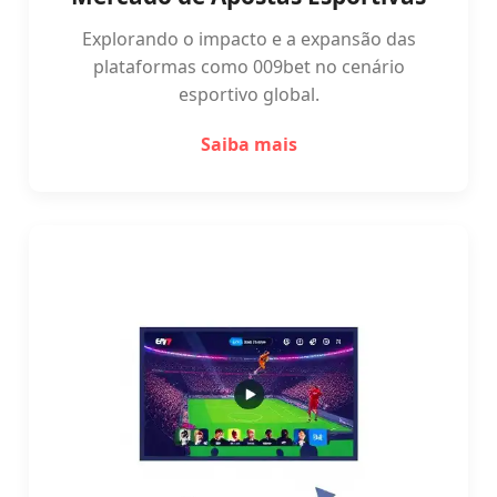
Explorando o impacto e a expansão das
plataformas como 009bet no cenário
esportivo global.
Saiba mais