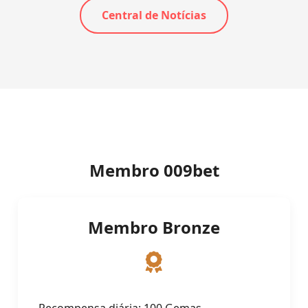
Central de Notícias
Membro 009bet
Membro Bronze