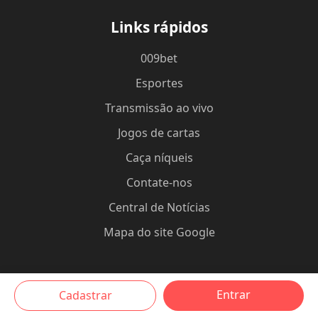
Links rápidos
009bet
Esportes
Transmissão ao vivo
Jogos de cartas
Caça níqueis
Contate-nos
Central de Notícias
Mapa do site Google
Contato
Entrar
Cadastrar
E-mail: support@009betslot.com