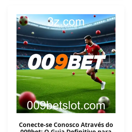
Conecte-se Conosco Através do
009bet: O Guia Definitivo para