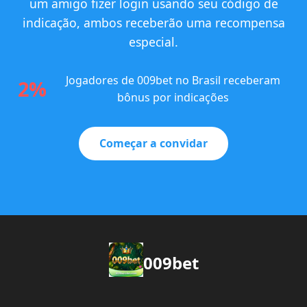
um amigo fizer login usando seu código de
indicação, ambos receberão uma recompensa
especial.
Jogadores de 009bet no Brasil receberam
2%
bônus por indicações
Começar a convidar
009bet