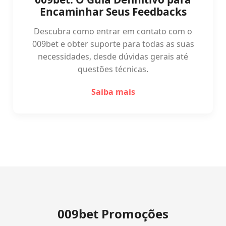
Encaminhar Seus Feedbacks
Descubra como entrar em contato com o
009bet e obter suporte para todas as suas
necessidades, desde dúvidas gerais até
questões técnicas.
Saiba mais
009bet Promoções