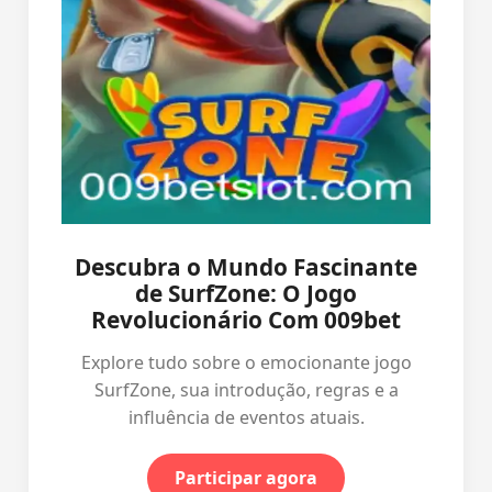
Descubra o Mundo Fascinante
de SurfZone: O Jogo
Revolucionário Com 009bet
Explore tudo sobre o emocionante jogo
SurfZone, sua introdução, regras e a
influência de eventos atuais.
Participar agora