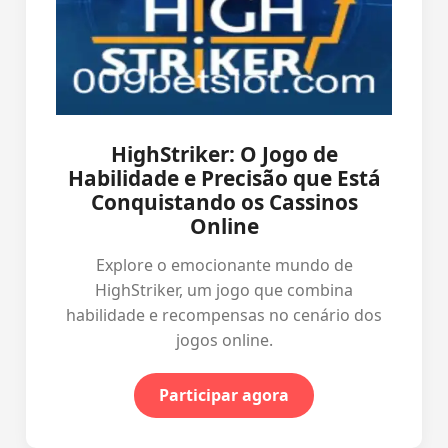
HighStriker: O Jogo de
Habilidade e Precisão que Está
Conquistando os Cassinos
Online
Explore o emocionante mundo de
HighStriker, um jogo que combina
habilidade e recompensas no cenário dos
jogos online.
Participar agora