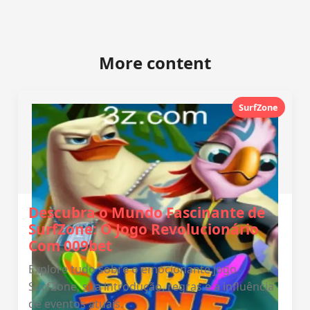
More content
SurfZone
Descubra o Mundo Fascinante de
SurfZone: O Jogo Revolucionário
Com 009bet
Explore tudo sobre o emocionante jogo
SurfZone, sua introdução, regras e a influência
de eventos atuais.