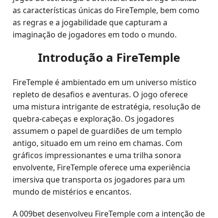
as características únicas do FireTemple, bem como
as regras e a jogabilidade que capturam a
imaginação de jogadores em todo o mundo.
Introdução a FireTemple
FireTemple é ambientado em um universo místico
repleto de desafios e aventuras. O jogo oferece
uma mistura intrigante de estratégia, resolução de
quebra-cabeças e exploração. Os jogadores
assumem o papel de guardiões de um templo
antigo, situado em um reino em chamas. Com
gráficos impressionantes e uma trilha sonora
envolvente, FireTemple oferece uma experiência
imersiva que transporta os jogadores para um
mundo de mistérios e encantos.
A 009bet desenvolveu FireTemple com a intenção de