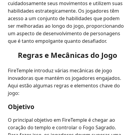
cuidadosamente seus movimentos e utilizem suas
habilidades estrategicamente. Os jogadores têm
acesso a um conjunto de habilidades que podem
ser melhoradas ao longo do jogo, proporcionando
um aspecto de desenvolvimento de personagens
que é tanto empolgante quanto desafiador.
Regras e Mecânicas do Jogo
FireTemple introduz várias mecânicas de jogo
inovadoras que mantém os jogadores engajados.
Aqui estão algumas regras e elementos chave do
jogo:
Objetivo
O principal objetivo em FireTemple é chegar ao
coração do templo e controlar o Fogo Sagrado.