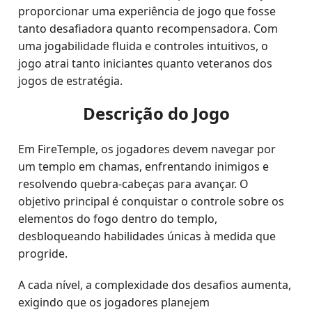
proporcionar uma experiência de jogo que fosse
tanto desafiadora quanto recompensadora. Com
uma jogabilidade fluida e controles intuitivos, o
jogo atrai tanto iniciantes quanto veteranos dos
jogos de estratégia.
Descrição do Jogo
Em FireTemple, os jogadores devem navegar por
um templo em chamas, enfrentando inimigos e
resolvendo quebra-cabeças para avançar. O
objetivo principal é conquistar o controle sobre os
elementos do fogo dentro do templo,
desbloqueando habilidades únicas à medida que
progride.
A cada nível, a complexidade dos desafios aumenta,
exigindo que os jogadores planejem