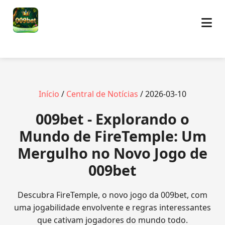
Início
/
Central de Notícias
/ 2026-03-10
009bet - Explorando o
Mundo de FireTemple: Um
Mergulho no Novo Jogo de
009bet
Descubra FireTemple, o novo jogo da 009bet, com
uma jogabilidade envolvente e regras interessantes
que cativam jogadores do mundo todo.