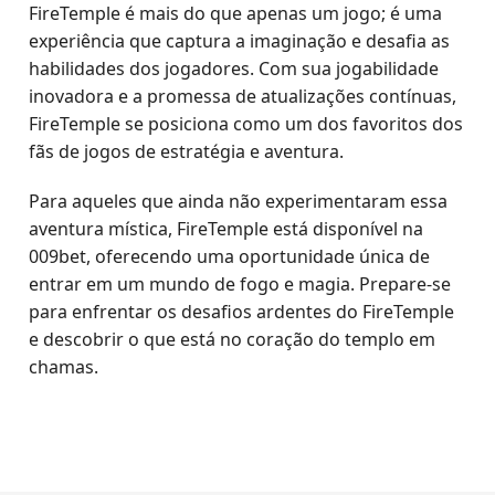
FireTemple é mais do que apenas um jogo; é uma
experiência que captura a imaginação e desafia as
habilidades dos jogadores. Com sua jogabilidade
inovadora e a promessa de atualizações contínuas,
FireTemple se posiciona como um dos favoritos dos
fãs de jogos de estratégia e aventura.
Para aqueles que ainda não experimentaram essa
aventura mística, FireTemple está disponível na
009bet, oferecendo uma oportunidade única de
entrar em um mundo de fogo e magia. Prepare-se
para enfrentar os desafios ardentes do FireTemple
e descobrir o que está no coração do templo em
chamas.