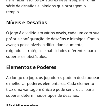
Para fazer isso, os jogadores devem superar uma
série de desafios e inimigos que protegem o
templo.
Níveis e Desafios
O jogo é dividido em vários níveis, cada um com sua
própria configuração de desafios e inimigos. Com o
avanço pelos níveis, a dificuldade aumenta,
exigindo estratégias e habilidades diferentes para
superar os obstáculos.
Elementos e Poderes
Ao longo do jogo, os jogadores podem desbloquear
e melhorar poderes elementares. Cada elemento
traz uma vantagem única e pode ser crucial para
superar determinados tipos de desafios.