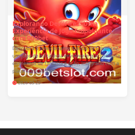
Explorando DevilFire2: Uma
Experiência de Jogo Empolgante
com 009bet
Descubra o emocionante mundo de DevilFire2,
um jogo de estratégia envolvente que combina
elementos de fantasia e ação, integrado com a
plataforma 009bet.
2026-03-25