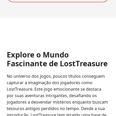
Explore o Mundo
Fascinante de LostTreasure
No universo dos jogos, poucos títulos conseguem
capturar a imaginação dos jogadores como
LostTreasure. Este jogo emocionante se destaca
por suas aventuras intrigantes, desafiando os
jogadores a desvendar mistérios enquanto buscam
tesouros antigos perdidos no tempo. Desde a sua
introdução, LostTreasure tem atraído uma base de