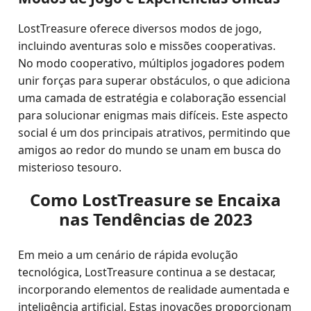
LostTreasure oferece diversos modos de jogo,
incluindo aventuras solo e missões cooperativas.
No modo cooperativo, múltiplos jogadores podem
unir forças para superar obstáculos, o que adiciona
uma camada de estratégia e colaboração essencial
para solucionar enigmas mais difíceis. Este aspecto
social é um dos principais atrativos, permitindo que
amigos ao redor do mundo se unam em busca do
misterioso tesouro.
Como LostTreasure se Encaixa
nas Tendências de 2023
Em meio a um cenário de rápida evolução
tecnológica, LostTreasure continua a se destacar,
incorporando elementos de realidade aumentada e
inteligência artificial. Estas inovações proporcionam