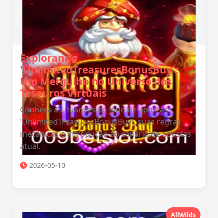
Explorando
'UnlimitedTreasuresBonusBuy':
Um Mergulho no Universo dos
Tesouros Virtuais
Conheça as nuances do jogo de apostas
'UnlimitedTreasuresBonusBuy', suas regras,
mecânicas e introdução ao cenário de apostas
atual.
2026-05-10
AllWilds