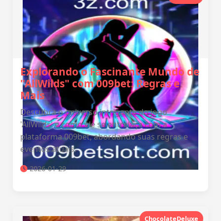
Explorando o Fascinante Mundo de
"AllWilds" com 009bet: Regras e
Mais
Descubra o universo intrigante do jogo
'AllWilds' e como ele se entrelaça com a
plataforma 009bet, abordando suas regras e
eventos atuais.
2026-01-29
ChocolateDeluxe