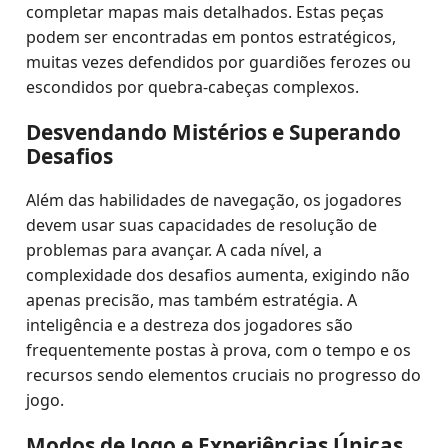
completar mapas mais detalhados. Estas peças
podem ser encontradas em pontos estratégicos,
muitas vezes defendidos por guardiões ferozes ou
escondidos por quebra-cabeças complexos.
Desvendando Mistérios e Superando
Desafios
Além das habilidades de navegação, os jogadores
devem usar suas capacidades de resolução de
problemas para avançar. A cada nível, a
complexidade dos desafios aumenta, exigindo não
apenas precisão, mas também estratégia. A
inteligência e a destreza dos jogadores são
frequentemente postas à prova, com o tempo e os
recursos sendo elementos cruciais no progresso do
jogo.
Modos de Jogo e Experiências Únicas