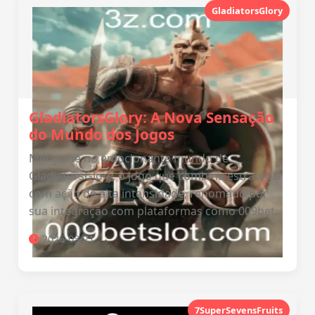
GladiatorsGlory
GladiatorsGlory: A Nova Sensação
do Mundo dos Jogos
Mergulhe no emocionante mundo de
GladiatorsGlory, o jogo que combina estratégia
com ação de alta intensidade, renomado por
sua integração com plataformas como 009bet.
2026-03-21
7SuperSevensFruits