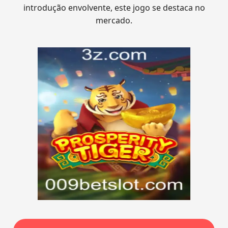
introdução envolvente, este jogo se destaca no
mercado.