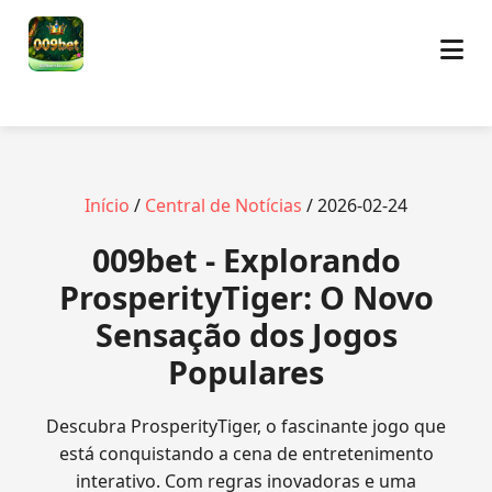
Início
/
Central de Notícias
/ 2026-02-24
009bet - Explorando
ProsperityTiger: O Novo
Sensação dos Jogos
Populares
Descubra ProsperityTiger, o fascinante jogo que
está conquistando a cena de entretenimento
interativo. Com regras inovadoras e uma