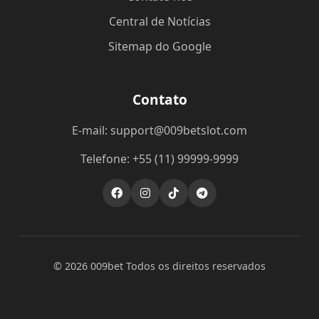
Central de Notícias
Sitemap do Google
Contato
E-mail: support@009betslot.com
Telefone: +55 (11) 99999-9999
© 2026 009bet Todos os direitos reservados