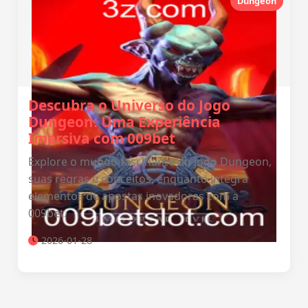
Dungeon
Descubra o Universo do Jogo
Dungeon: Uma Experiência
Imersiva com 009bet
Explore o mundo fascinante do jogo Dungeon,
suas regras e conceitos, enquanto integra
elementos de apostas inovadoras com a
009bet.
2026-01-28