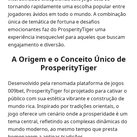
tornando rapidamente uma escolha popular entre
jogadores ávidos em todo o mundo. A combinação
única de temática de fortuna e desafios
emocionantes faz do ProsperityTiger uma
experiência inesquecível para aqueles que buscam
engajamento e diversão.
A Origem e o Conceito Único de
ProsperityTiger
Desenvolvido pela renomada plataforma de jogos
009bet, ProsperityTiger foi projetado para cativar o
público com sua estética vibrante e construção de
mundo rica. Inspirado por tradições orientais, o
jogo oferece um cenário onde a prosperidade é um
tema central, refletindo as complexas dinâmicas do
mundo moderno, ao mesmo tempo que presta
homenagem a antigas tradições.