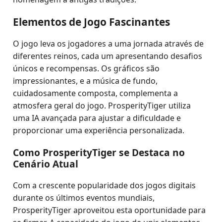
Elementos de Jogo Fascinantes
O jogo leva os jogadores a uma jornada através de
diferentes reinos, cada um apresentando desafios
únicos e recompensas. Os gráficos são
impressionantes, e a música de fundo,
cuidadosamente composta, complementa a
atmosfera geral do jogo. ProsperityTiger utiliza
uma IA avançada para ajustar a dificuldade e
proporcionar uma experiência personalizada.
Como ProsperityTiger se Destaca no
Cenário Atual
Com a crescente popularidade dos jogos digitais
durante os últimos eventos mundiais,
ProsperityTiger aproveitou esta oportunidade para