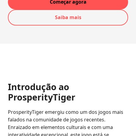
Começar agora
Saiba mais
Introdução ao
ProsperityTiger
ProsperityTiger emergiu como um dos jogos mais
falados na comunidade de jogos recentes.
Enraizado em elementos culturais e com uma
interatividade excepcional, este jogo está se