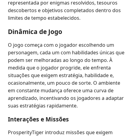
representada por enigmas resolvidos, tesouros
descobertos e objetivos completados dentro dos
limites de tempo estabelecidos.
Dinâmica de Jogo
O jogo começa com o jogador escolhendo um
personagem, cada um com habilidades únicas que
podem ser melhoradas ao longo do tempo. À
medida que o jogador progride, ele enfrenta
situações que exigem estratégia, habilidade e,
ocasionalmente, um pouco de sorte. O ambiente
em constante mudança oferece uma curva de
aprendizado, incentivando os jogadores a adaptar
suas estratégias rapidamente.
Interações e Missões
ProsperityTiger introduz missões que exigem