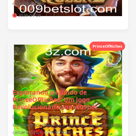
mundo pirata.
2026-04-09
PrinceOfRiches
Explorando o Mundo de
PrinceOfRiches: Um Jogo
Revolucionário com 009bet
Descubra o empolgante jogo PrinceOfRiches,
suas regras, desafios e como ele se destaca no
cenário atual com 009bet.