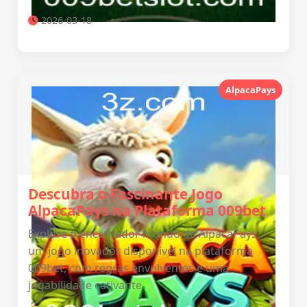
2026-03-18
AlpacaPays
Descubra o Fascinante Jogo
AlpacaPays na Plataforma 009bet
Explore o encantador mundo de AlpacaPays,
um jogo inovador disponível na plataforma
009bet, com regras envolventes e uma
jogabilidade cativante.