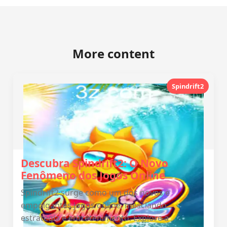
More content
Spindrift2
Descubra Spindrift2: O Novo
Fenômeno dos Jogos Online
Spindrift2 surge como um dos novos e
empolgantes jogos online, mesclando
estratégia e entretenimento. Explore a