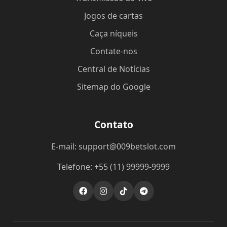
Jogos de cartas
Caça níqueis
Contate-nos
Central de Notícias
Sitemap do Google
Contato
E-mail: support@009betslot.com
Telefone: +55 (11) 99999-9999