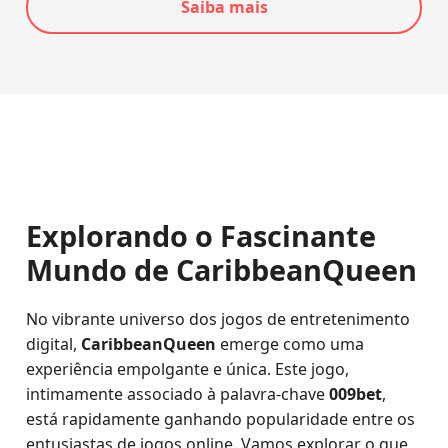
Saiba mais
Explorando o Fascinante
Mundo de CaribbeanQueen
No vibrante universo dos jogos de entretenimento
digital,
CaribbeanQueen
emerge como uma
experiência empolgante e única. Este jogo,
intimamente associado à palavra-chave
009bet
,
está rapidamente ganhando popularidade entre os
entusiastas de jogos online. Vamos explorar o que