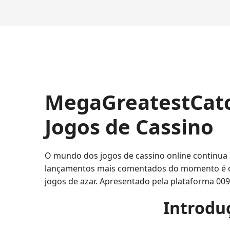
MegaGreatestCat
Jogos de Cassino
O mundo dos jogos de cassino online continua 
lançamentos mais comentados do momento é
jogos de azar. Apresentado pela plataforma 0
Introdu