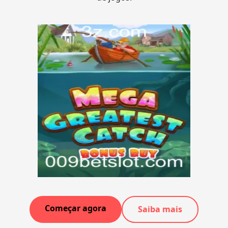
Começar agora
Saiba mais