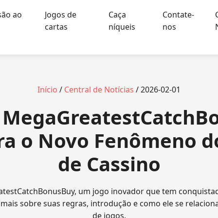
são ao
Jogos de
Caça
Contate-
cartas
níqueis
nos
Início
/
Central de Notícias
/ 2026-02-01
- MegaGreatestCatchB
ra o Novo Fenômeno do
de Cassino
estCatchBonusBuy, um jogo inovador que tem conquistad
a mais sobre suas regras, introdução e como ele se relacio
de jogos.