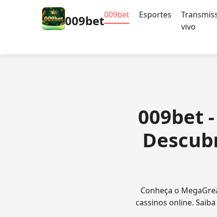
009bet
Esportes
Transmis
009bet
vivo
009bet 
Descub
Conheça o MegaGreat
cassinos online. Saib