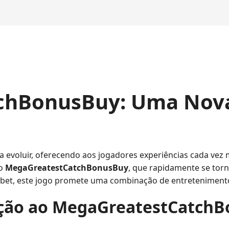
chBonusBuy: Uma Nova
a evoluir, oferecendo aos jogadores experiências cada vez
 o
MegaGreatestCatchBonusBuy
, que rapidamente se torn
09bet, este jogo promete uma combinação de entreteniment
ção ao MegaGreatestCatch