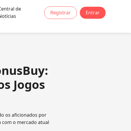
Central de
Registrar
Entrar
Notícias
onusBuy:
s Jogos
o os aficionados por
na com o mercado atual