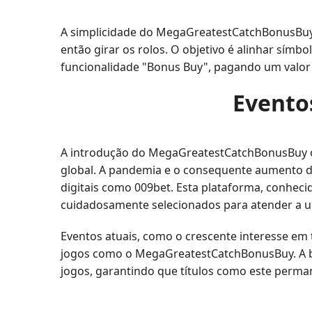
A simplicidade do MegaGreatestCatchBonusBuy é
então girar os rolos. O objetivo é alinhar sím
funcionalidade "Bonus Buy", pagando um valor 
Evento
A introdução do MegaGreatestCatchBonusBuy o
global. A pandemia e o consequente aumento da
digitais como 009bet. Esta plataforma, conhec
cuidadosamente selecionados para atender a um
Eventos atuais, como o crescente interesse em
jogos como o MegaGreatestCatchBonusBuy. A bus
jogos, garantindo que títulos como este perma