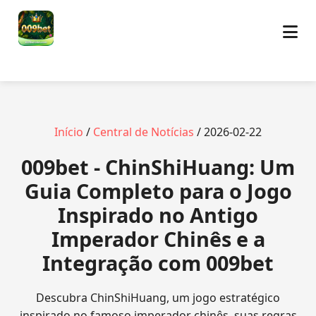
Início
/
Central de Notícias
/ 2026-02-22
009bet - ChinShiHuang: Um
Guia Completo para o Jogo
Inspirado no Antigo
Imperador Chinês e a
Integração com 009bet
Descubra ChinShiHuang, um jogo estratégico
inspirado no famoso imperador chinês, suas regras