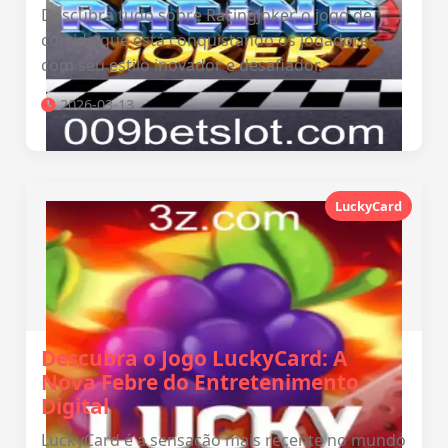
Descubra tudo sobre RacingJoker, o jogo de
corrida que está conquistando os jogadores
com seu estilo inovador e desafiador.
2026-03-13
LuckyCard
Descubra o Jogo LuckyCard: A
Nova Febre do Entretenimento
Digital
LuckyCard é a sensação mais recente no mundo