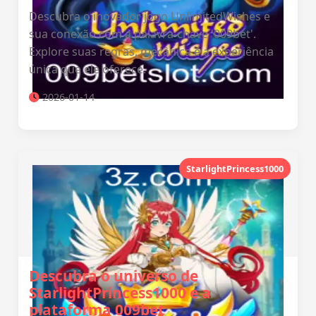
Descubra o inovador jogo UnlimitedWishes e
sua conexão com a palavra-chave '009bet'.
Explore suas regras, mecânica e a experiência
única que ele oferece.
2026-01-14
StarlightPrincess1000
Descubra o universo de
StarlightPrincess1000 e a
plataforma 009bet