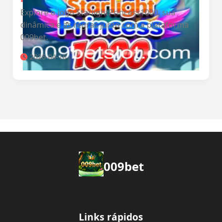
Explore o jogo StarlightPrincess1000, sua
dinâmica e as regras junto com a plataforma
009bet.
2026-04-16
009bet
Links rápidos