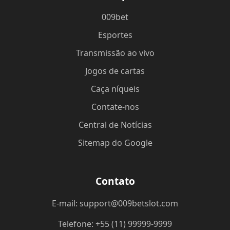
009bet
Esportes
Transmissão ao vivo
Jogos de cartas
Caça níqueis
Contate-nos
Central de Notícias
Sitemap do Google
Contato
E-mail: support@009betslot.com
Telefone: +55 (11) 99999-9999