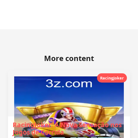
More content
RacingJoker
RacingJoker: A Nova Sensação nos
Jogos de Corrida