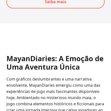
Saiba mais
MayanDiaries: A Emoção de
Uma Aventura Única
Com gráficos deslumbrantes e uma narrativa
envolvente, MayanDiaries emergiu como uma das
experiências de jogo mais fascinantes disponíveis
hoje. Ambientado no misterioso mundo maia, o
jogo combina elementos históricos e ficcionais para
criar uma jornada imersiva que cativa jogadores ao