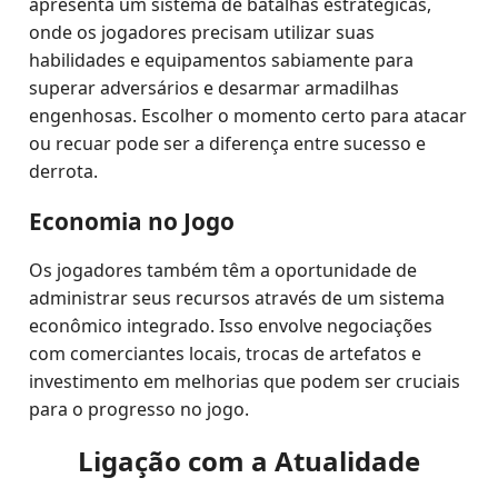
apresenta um sistema de batalhas estratégicas,
onde os jogadores precisam utilizar suas
habilidades e equipamentos sabiamente para
superar adversários e desarmar armadilhas
engenhosas. Escolher o momento certo para atacar
ou recuar pode ser a diferença entre sucesso e
derrota.
Economia no Jogo
Os jogadores também têm a oportunidade de
administrar seus recursos através de um sistema
econômico integrado. Isso envolve negociações
com comerciantes locais, trocas de artefatos e
investimento em melhorias que podem ser cruciais
para o progresso no jogo.
Ligação com a Atualidade