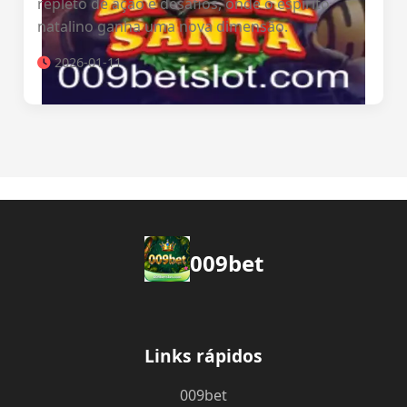
repleto de ação e desafios, onde o espírito
natalino ganha uma nova dimensão.
2026-01-11
009bet
Links rápidos
009bet