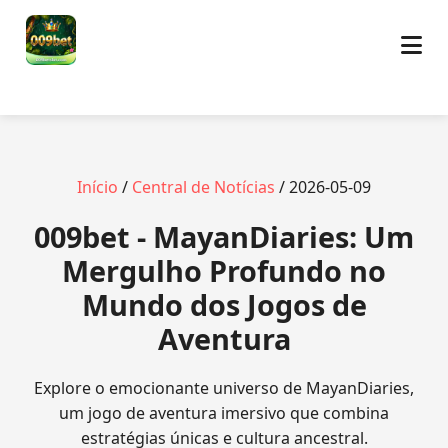
Início
/
Central de Notícias
/ 2026-05-09
009bet - MayanDiaries: Um
Mergulho Profundo no
Mundo dos Jogos de
Aventura
Explore o emocionante universo de MayanDiaries,
um jogo de aventura imersivo que combina
estratégias únicas e cultura ancestral.