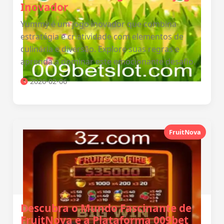
Inovador
Yummy é um jogo inovador que combina
estratégia e criatividade com elementos de
culinária e diversão. Explore suas regras e
aprenda a dominar este emocionante desafio.
2026-02-06
FruitNova
Descubra o Mundo Fascinante de
FruitNova e a Plataforma 009bet