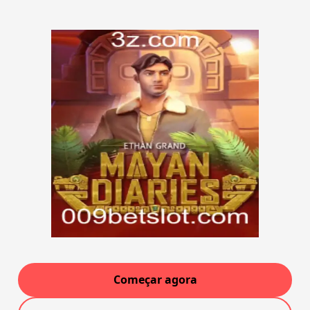
Começar agora