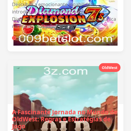
Descubra a emocionante jogabilidade,
introdução e regras do inovador
DiamondExplosion7sSE, uma experiência única
no mundo dos jogos online.
2026-01-12
OldWest
A Fascinante Jornada no Mundo de
OldWest: Regras e Estratégias de
Jogo