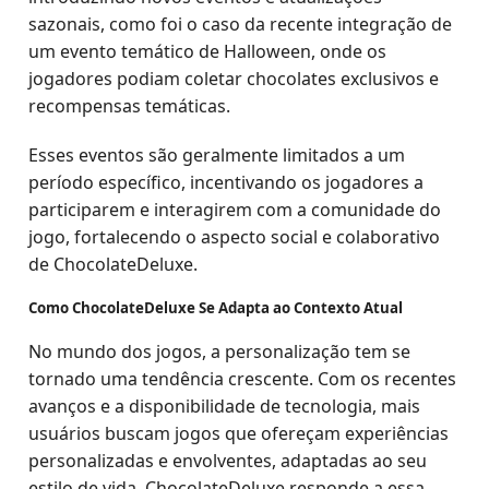
sazonais, como foi o caso da recente integração de
um evento temático de Halloween, onde os
jogadores podiam coletar chocolates exclusivos e
recompensas temáticas.
Esses eventos são geralmente limitados a um
período específico, incentivando os jogadores a
participarem e interagirem com a comunidade do
jogo, fortalecendo o aspecto social e colaborativo
de ChocolateDeluxe.
Como ChocolateDeluxe Se Adapta ao Contexto Atual
No mundo dos jogos, a personalização tem se
tornado uma tendência crescente. Com os recentes
avanços e a disponibilidade de tecnologia, mais
usuários buscam jogos que ofereçam experiências
personalizadas e envolventes, adaptadas ao seu
estilo de vida. ChocolateDeluxe responde a essa