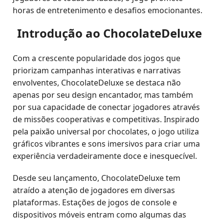
horas de entretenimento e desafios emocionantes.
Introdução ao ChocolateDeluxe
Com a crescente popularidade dos jogos que
priorizam campanhas interativas e narrativas
envolventes, ChocolateDeluxe se destaca não
apenas por seu design encantador, mas também
por sua capacidade de conectar jogadores através
de missões cooperativas e competitivas. Inspirado
pela paixão universal por chocolates, o jogo utiliza
gráficos vibrantes e sons imersivos para criar uma
experiência verdadeiramente doce e inesquecível.
Desde seu lançamento, ChocolateDeluxe tem
atraído a atenção de jogadores em diversas
plataformas. Estações de jogos de console e
dispositivos móveis entram como algumas das