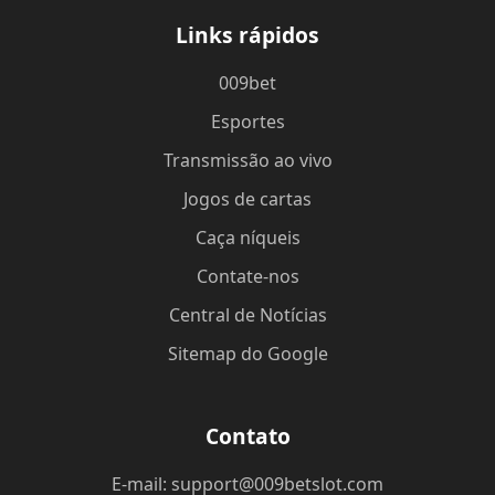
Links rápidos
009bet
Esportes
Transmissão ao vivo
Jogos de cartas
Caça níqueis
Contate-nos
Central de Notícias
Sitemap do Google
Contato
E-mail: support@009betslot.com