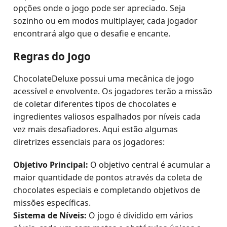
opções onde o jogo pode ser apreciado. Seja
sozinho ou em modos multiplayer, cada jogador
encontrará algo que o desafie e encante.
Regras do Jogo
ChocolateDeluxe possui uma mecânica de jogo
acessível e envolvente. Os jogadores terão a missão
de coletar diferentes tipos de chocolates e
ingredientes valiosos espalhados por níveis cada
vez mais desafiadores. Aqui estão algumas
diretrizes essenciais para os jogadores:
Objetivo Principal:
O objetivo central é acumular a
maior quantidade de pontos através da coleta de
chocolates especiais e completando objetivos de
missões específicas.
Sistema de Níveis:
O jogo é dividido em vários