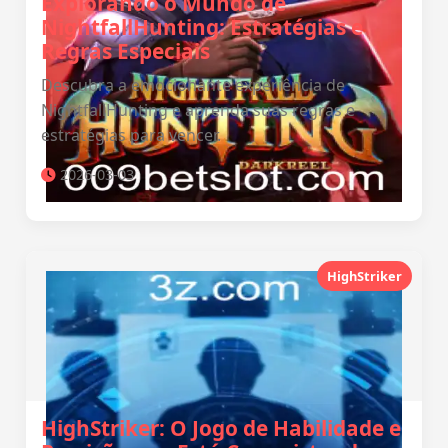
Explorando o Mundo de
NightfallHunting: Estratégias e
Regras Especiais
Descubra a emocionante experiência de
NightfallHunting e aprenda suas regras e
estratégias para vencer.
2026-03-03
HighStriker
HighStriker: O Jogo de Habilidade e