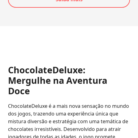
ChocolateDeluxe:
Mergulhe na Aventura
Doce
ChocolateDeluxe é a mais nova sensação no mundo
dos jogos, trazendo uma experiência única que
mistura diversão e estratégia com uma temática de
chocolates irresistíveis. Desenvolvido para atrair
jogadores de todas as idades, o jogo promete