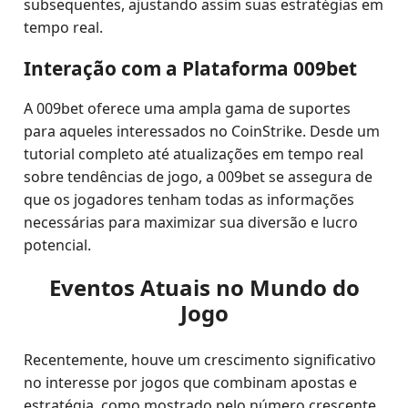
subsequentes, ajustando assim suas estratégias em
tempo real.
Interação com a Plataforma 009bet
A 009bet oferece uma ampla gama de suportes
para aqueles interessados no CoinStrike. Desde um
tutorial completo até atualizações em tempo real
sobre tendências de jogo, a 009bet se assegura de
que os jogadores tenham todas as informações
necessárias para maximizar sua diversão e lucro
potencial.
Eventos Atuais no Mundo do
Jogo
Recentemente, houve um crescimento significativo
no interesse por jogos que combinam apostas e
estratégia, como mostrado pelo número crescente