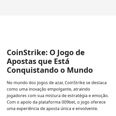
CoinStrike: O Jogo de
Apostas que Está
Conquistando o Mundo
No mundo dos jogos de azar, CoinStrike se destaca
como uma inovação empolgante, atraindo
jogadores com sua mistura de estratégia e emoção.
Com o apoio da plataforma 009bet, o jogo oferece
uma experiência de aposta única e envolvente.