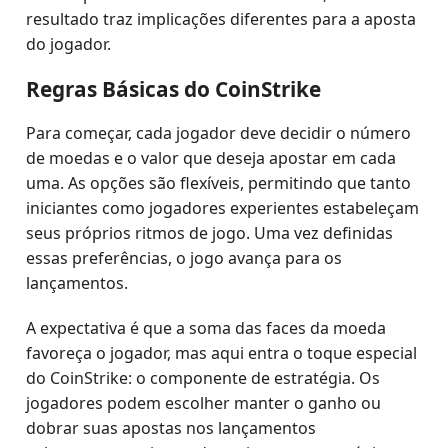
resultado traz implicações diferentes para a aposta
do jogador.
Regras Básicas do CoinStrike
Para começar, cada jogador deve decidir o número
de moedas e o valor que deseja apostar em cada
uma. As opções são flexíveis, permitindo que tanto
iniciantes como jogadores experientes estabeleçam
seus próprios ritmos de jogo. Uma vez definidas
essas preferências, o jogo avança para os
lançamentos.
A expectativa é que a soma das faces da moeda
favoreça o jogador, mas aqui entra o toque especial
do CoinStrike: o componente de estratégia. Os
jogadores podem escolher manter o ganho ou
dobrar suas apostas nos lançamentos