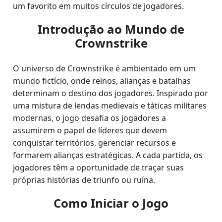
um favorito em muitos círculos de jogadores.
Introdução ao Mundo de
Crownstrike
O universo de Crownstrike é ambientado em um
mundo fictício, onde reinos, alianças e batalhas
determinam o destino dos jogadores. Inspirado por
uma mistura de lendas medievais e táticas militares
modernas, o jogo desafia os jogadores a
assumirem o papel de líderes que devem
conquistar territórios, gerenciar recursos e
formarem alianças estratégicas. A cada partida, os
jogadores têm a oportunidade de traçar suas
próprias histórias de triunfo ou ruína.
Como Iniciar o Jogo