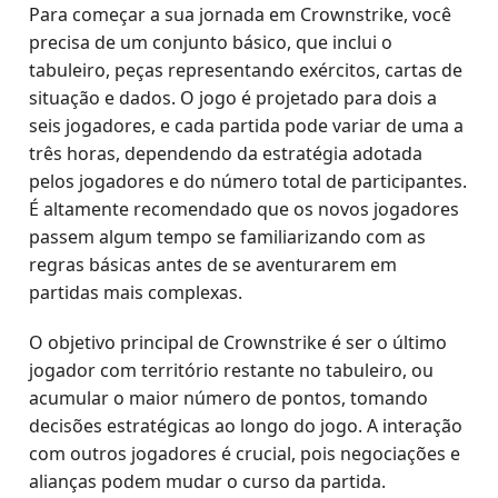
Para começar a sua jornada em Crownstrike, você
precisa de um conjunto básico, que inclui o
tabuleiro, peças representando exércitos, cartas de
situação e dados. O jogo é projetado para dois a
seis jogadores, e cada partida pode variar de uma a
três horas, dependendo da estratégia adotada
pelos jogadores e do número total de participantes.
É altamente recomendado que os novos jogadores
passem algum tempo se familiarizando com as
regras básicas antes de se aventurarem em
partidas mais complexas.
O objetivo principal de Crownstrike é ser o último
jogador com território restante no tabuleiro, ou
acumular o maior número de pontos, tomando
decisões estratégicas ao longo do jogo. A interação
com outros jogadores é crucial, pois negociações e
alianças podem mudar o curso da partida.