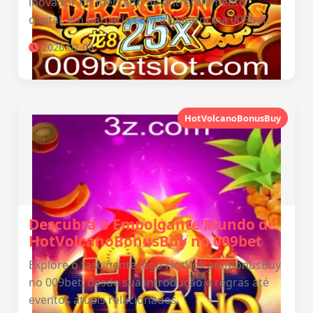
inovador no mercado de entretenimento
digital, em parceria com a plataforma 009bet.
2026-02-08
HotVolcanoBonusBuy
Descubra o Empolgante Mundo de
HotVolcanoBonusBuy no 009bet
Explore o fascinante jogo HotVolcanoBonusBuy
no 009bet, desde sua introdução e regras até
eventos atuais relacionados.