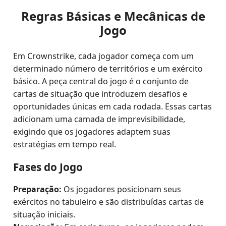
Regras Básicas e Mecânicas de
Jogo
Em Crownstrike, cada jogador começa com um
determinado número de territórios e um exército
básico. A peça central do jogo é o conjunto de
cartas de situação que introduzem desafios e
oportunidades únicas em cada rodada. Essas cartas
adicionam uma camada de imprevisibilidade,
exigindo que os jogadores adaptem suas
estratégias em tempo real.
Fases do Jogo
Preparação:
Os jogadores posicionam seus
exércitos no tabuleiro e são distribuídas cartas de
situação iniciais.