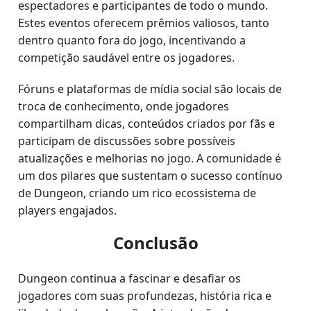
espectadores e participantes de todo o mundo.
Estes eventos oferecem prêmios valiosos, tanto
dentro quanto fora do jogo, incentivando a
competição saudável entre os jogadores.
Fóruns e plataformas de mídia social são locais de
troca de conhecimento, onde jogadores
compartilham dicas, conteúdos criados por fãs e
participam de discussões sobre possíveis
atualizações e melhorias no jogo. A comunidade é
um dos pilares que sustentam o sucesso contínuo
de Dungeon, criando um rico ecossistema de
players engajados.
Conclusão
Dungeon continua a fascinar e desafiar os
jogadores com suas profundezas, história rica e