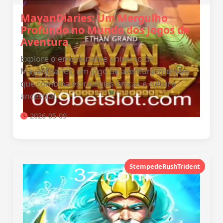
MayanDiaries: Um Mergulho
Profundo no Mundo dos Jogos de
Aventura
Explore o emocionante universo de
MayanDiaries, um jogo de aventura imersivo
que combina estratégias únicas e cultura
ancestral.
2026-05-09
StempedeRushTrident