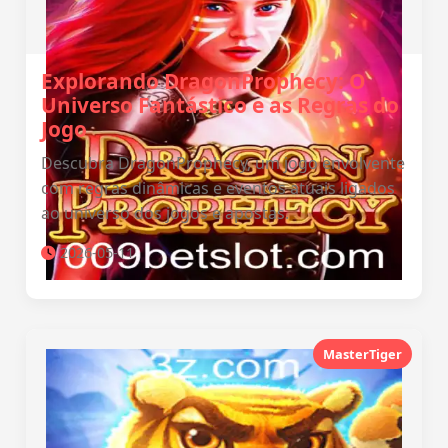
Explorando DragonProphecy: O
Universo Fantástico e as Regras do
Jogo
Descubra DragonProphecy, um jogo envolvente
com regras dinâmicas e eventos atuais ligados
ao universo dos jogos e apostas.
2026-05-11
MasterTiger