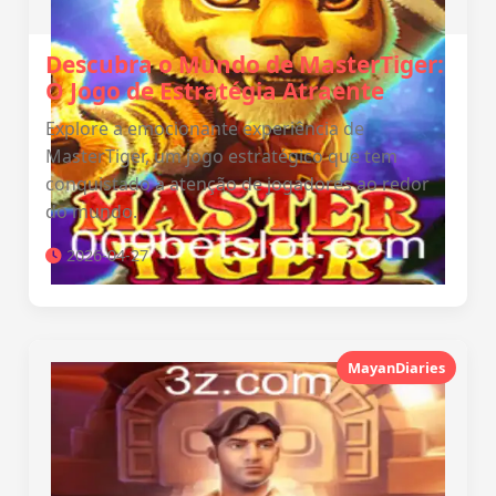
Descubra o Mundo de MasterTiger:
O Jogo de Estratégia Atraente
Explore a emocionante experiência de
MasterTiger, um jogo estratégico que tem
conquistado a atenção de jogadores ao redor
do mundo.
2026-04-27
MayanDiaries