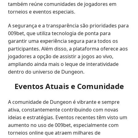
também reúne comunidades de jogadores em
torneios e eventos especiais.
A segurança e a transparência são prioridades para
009bet, que utiliza tecnologia de ponta para
garantir uma experiência segura para todos os
participantes. Além disso, a plataforma oferece aos
jogadores a opção de assistir a jogos ao vivo,
ampliando ainda mais o leque de interatividade
dentro do universo de Dungeon.
Eventos Atuais e Comunidade
A comunidade de Dungeon é vibrante e sempre
ativa, constantemente contribuindo com novas
ideias e estratégias. Eventos recentes têm visto um
aumento no uso de 009bet, especialmente com
torneios online que atraem milhares de