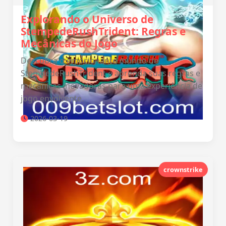
Explorando o Universo de
StempedeRushTrident: Regras e
Mecânicas do Jogo
Descubra o emocionante mundo de
StempedeRushTrident e aprenda suas regras e
mecânicas inovadoras para uma experiência de
jogo envolvente.
2026-03-19
crownstrike