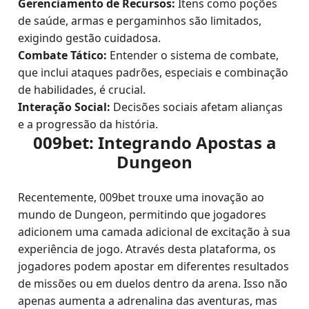
Gerenciamento de Recursos:
Itens como poções
de saúde, armas e pergaminhos são limitados,
exigindo gestão cuidadosa.
Combate Tático:
Entender o sistema de combate,
que inclui ataques padrões, especiais e combinação
de habilidades, é crucial.
Interação Social:
Decisões sociais afetam alianças
e a progressão da história.
009bet: Integrando Apostas a
Dungeon
Recentemente, 009bet trouxe uma inovação ao
mundo de Dungeon, permitindo que jogadores
adicionem uma camada adicional de excitação à sua
experiência de jogo. Através desta plataforma, os
jogadores podem apostar em diferentes resultados
de missões ou em duelos dentro da arena. Isso não
apenas aumenta a adrenalina das aventuras, mas