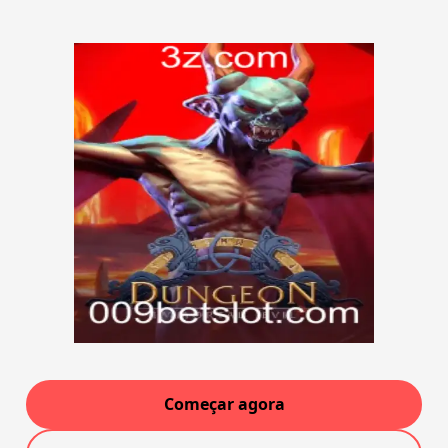
Começar agora