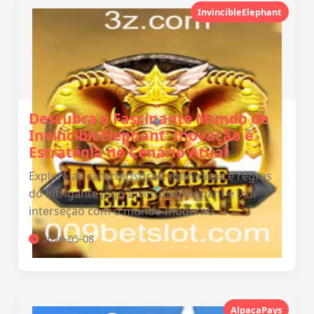
InvincibleElephant
Descubra o Fascinante Mundo de
InvincibleElephant: Inovação e
Estratégia no Cenário Atual
Explore as características, mecânicas e regras
do intrigante jogo InvincibleElephant e sua
interseção com o mundo moderno.
2026-05-08
AlpacaPays