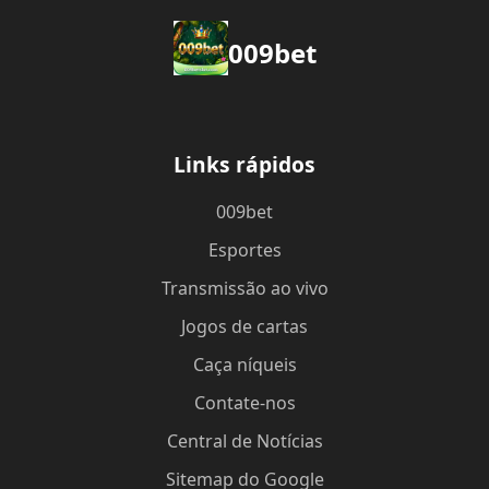
009bet
Links rápidos
009bet
Esportes
Transmissão ao vivo
Jogos de cartas
Caça níqueis
Contate-nos
Central de Notícias
Sitemap do Google