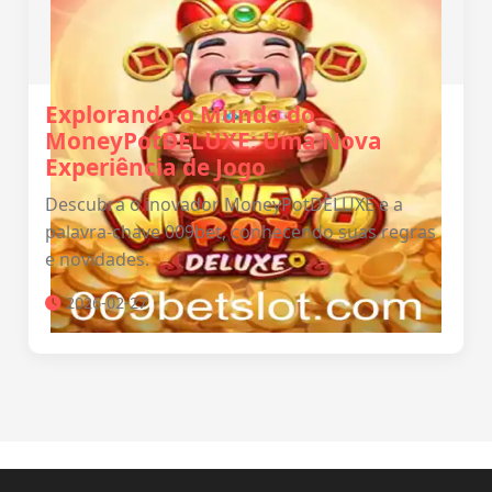
Explorando o Mundo do
MoneyPotDELUXE: Uma Nova
Experiência de Jogo
Descubra o inovador MoneyPotDELUXE e a
palavra-chave 009bet, conhecendo suas regras
e novidades.
2026-02-27