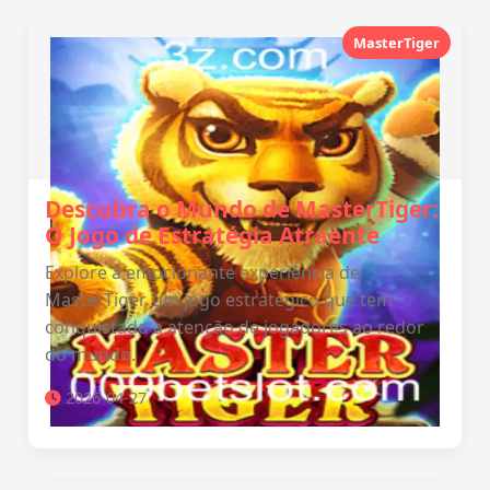
MasterTiger
Descubra o Mundo de MasterTiger:
O Jogo de Estratégia Atraente
Explore a emocionante experiência de
MasterTiger, um jogo estratégico que tem
conquistado a atenção de jogadores ao redor
do mundo.
2026-04-27