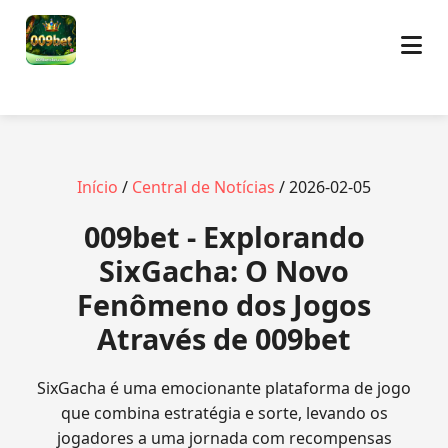
Início
/
Central de Notícias
/ 2026-02-05
009bet - Explorando
SixGacha: O Novo
Fenômeno dos Jogos
Através de 009bet
SixGacha é uma emocionante plataforma de jogo
que combina estratégia e sorte, levando os
jogadores a uma jornada com recompensas