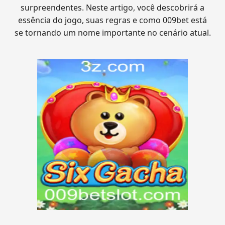
surpreendentes. Neste artigo, você descobrirá a
essência do jogo, suas regras e como 009bet está
se tornando um nome importante no cenário atual.