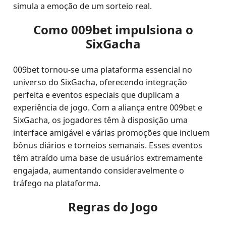
simula a emoção de um sorteio real.
Como 009bet impulsiona o
SixGacha
009bet tornou-se uma plataforma essencial no
universo do SixGacha, oferecendo integração
perfeita e eventos especiais que duplicam a
experiência de jogo. Com a aliança entre 009bet e
SixGacha, os jogadores têm à disposição uma
interface amigável e várias promoções que incluem
bônus diários e torneios semanais. Esses eventos
têm atraído uma base de usuários extremamente
engajada, aumentando consideravelmente o
tráfego na plataforma.
Regras do Jogo