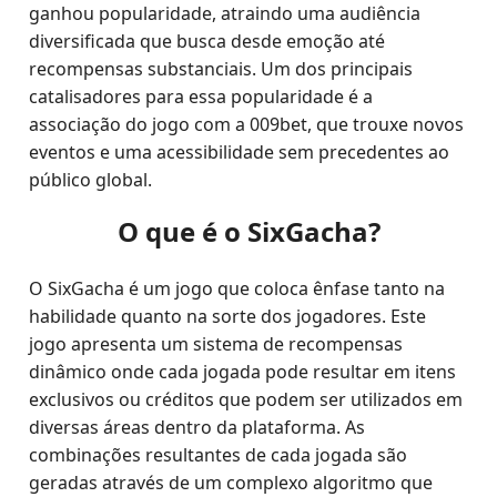
ganhou popularidade, atraindo uma audiência
diversificada que busca desde emoção até
recompensas substanciais. Um dos principais
catalisadores para essa popularidade é a
associação do jogo com a 009bet, que trouxe novos
eventos e uma acessibilidade sem precedentes ao
público global.
O que é o SixGacha?
O SixGacha é um jogo que coloca ênfase tanto na
habilidade quanto na sorte dos jogadores. Este
jogo apresenta um sistema de recompensas
dinâmico onde cada jogada pode resultar em itens
exclusivos ou créditos que podem ser utilizados em
diversas áreas dentro da plataforma. As
combinações resultantes de cada jogada são
geradas através de um complexo algoritmo que