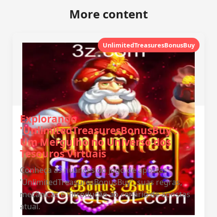
More content
UnlimitedTreasuresBonusBuy
Explorando
'UnlimitedTreasuresBonusBuy':
Um Mergulho no Universo dos
Tesouros Virtuais
Conheça as nuances do jogo de apostas
'UnlimitedTreasuresBonusBuy', suas regras,
mecânicas e introdução ao cenário de apostas
atual.