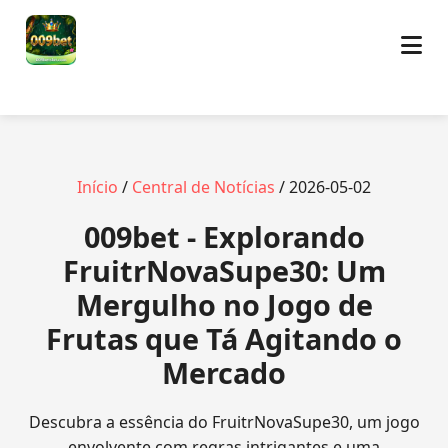
Início
/
Central de Notícias
/ 2026-05-02
009bet - Explorando
FruitrNovaSupe30: Um
Mergulho no Jogo de
Frutas que Tá Agitando o
Mercado
Descubra a essência do FruitrNovaSupe30, um jogo
envolvente com regras intrigantes e uma