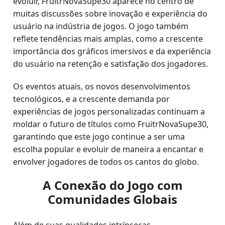
evoluir, FruitrNovaSupe30 aparece no centro de
muitas discussões sobre inovação e experiência do
usuário na indústria de jogos. O jogo também
reflete tendências mais amplas, como a crescente
importância dos gráficos imersivos e da experiência
do usuário na retenção e satisfação dos jogadores.
Os eventos atuais, os novos desenvolvimentos
tecnológicos, e a crescente demanda por
experiências de jogos personalizadas continuam a
moldar o futuro de títulos como FruitrNovaSupe30,
garantindo que este jogo continue a ser uma
escolha popular e evoluir de maneira a encantar e
envolver jogadores de todos os cantos do globo.
A Conexão do Jogo com
Comunidades Globais