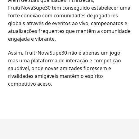
Além de suas qualidades intrínsecas,
FruitrNovaSupe30 tem conseguido estabelecer uma
forte conexão com comunidades de jogadores
globais através de eventos ao vivo, campeonatos e
atualizações frequentes que mantêm a comunidade
engajada e vibrante.
Assim, FruitrNovaSupe30 não é apenas um jogo,
mas uma plataforma de interação e competição
saudável, onde novas amizades florescem e
rivalidades amigáveis mantêm o espírito
competitivo aceso.