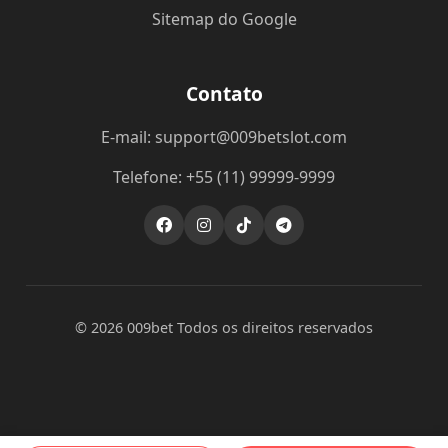
Sitemap do Google
Contato
E-mail: support@009betslot.com
Telefone: +55 (11) 99999-9999
© 2026 009bet Todos os direitos reservados