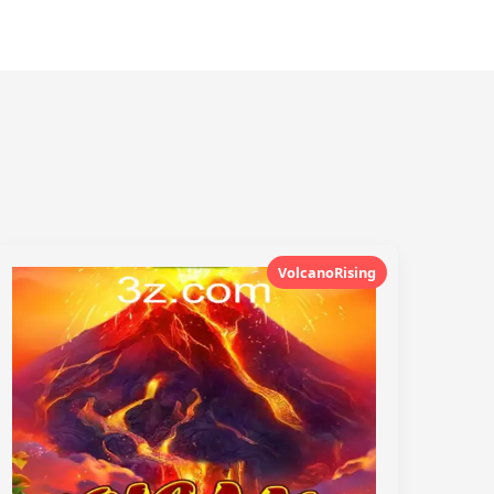
VolcanoRising