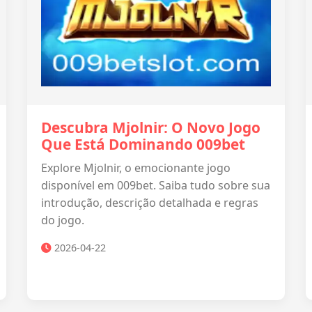
Descubra Mjolnir: O Novo Jogo
Que Está Dominando 009bet
Explore Mjolnir, o emocionante jogo
disponível em 009bet. Saiba tudo sobre sua
introdução, descrição detalhada e regras
do jogo.
2026-04-22