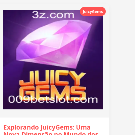
JuicyGems
Explorando JuicyGems: Uma
Nova Dimensão no Mundo dos