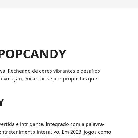
OPPOPCANDY
va. Recheado de cores vibrantes e desafios
e evolução, encantar-se por propostas que
Y
tida e intrigante. Integrado com a palavra-
entretenimento interativo. Em 2023, jogos como