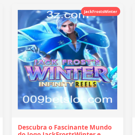
JackFrostsWinter
Descubra o Fascinante Mundo
do Jogo JackFrostsWinter e