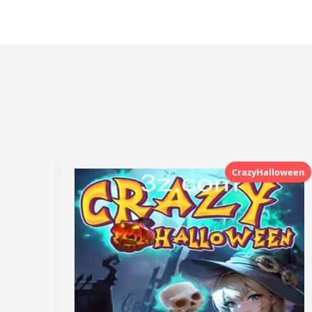
CrazyHalloween