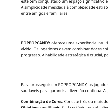
este têm conquistado um espaço significativo 
A simplicidade mesclada à complexidade estra
entre amigos e familiares.
POPPOPCANDY
oferece uma experiência intuit
vívido. Os jogadores devem combinar doces col
progresso. A habilidade estratégica é crucial, 
Para prosseguir em POPPOPCANDY, os jogadores
saudáveis para garantir a diversão contínua. A
Combinação de Cores
: Conecte três ou mais 
Objetivos nos Níveis
: Cada estágio tem objeti