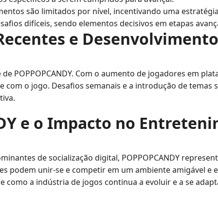
entos são limitados por nível, incentivando uma estratégi
esafios difíceis, sendo elementos decisivos em etapas avanç
Recentes e Desenvolvimento
e de POPPOPCANDY. Com o aumento de jogadores em plataf
e com o jogo. Desafios semanais e a introdução de temas 
iva.
 e o Impacto no Entretenim
minantes de socialização digital, POPPOPCANDY representa
s podem unir-se e competir em um ambiente amigável e est
mo a indústria de jogos continua a evoluir e a se adaptar