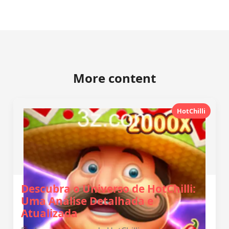
More content
HotChilli
Descubra o Universo de HotChilli:
Uma Análise Detalhada e
Atualizada