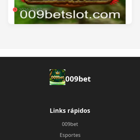
2026-03-07
009bet
Links rápidos
009bet
Esportes