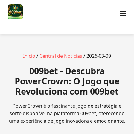
Início
/
Central de Notícias
/ 2026-03-09
009bet - Descubra
PowerCrown: O Jogo que
Revoluciona com 009bet
PowerCrown é o fascinante jogo de estratégia e
sorte disponível na plataforma 009bet, oferecendo
uma experiência de jogo inovadora e emocionante.