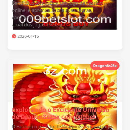
BanditBustBonusBuy, um jogo de cassino
online, e aprenda sobre suas regras,
características e como se destaca no cenário
atual dos jogos de azar.
2026-01-15
Dragon8s25x
Explorando o Excitante Universo
de Dragon8s25x com 009bet
Descubra o mundo de Dragon8s25x, um jogo