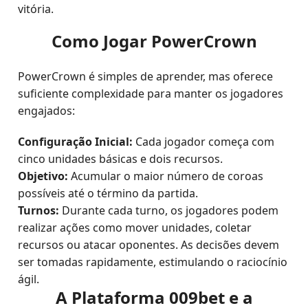
vitória.
Como Jogar PowerCrown
PowerCrown é simples de aprender, mas oferece
suficiente complexidade para manter os jogadores
engajados:
Configuração Inicial:
Cada jogador começa com
cinco unidades básicas e dois recursos.
Objetivo:
Acumular o maior número de coroas
possíveis até o término da partida.
Turnos:
Durante cada turno, os jogadores podem
realizar ações como mover unidades, coletar
recursos ou atacar oponentes. As decisões devem
ser tomadas rapidamente, estimulando o raciocínio
ágil.
A Plataforma 009bet e a