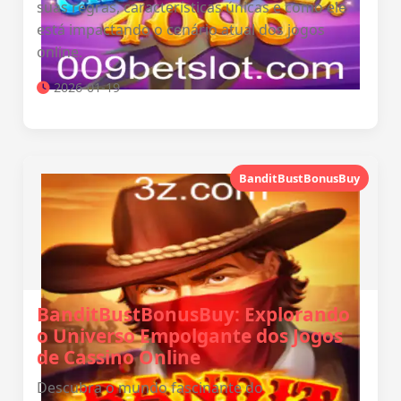
suas regras, características únicas e como ele
está impactando o cenário atual dos jogos
online.
2026-01-19
BanditBustBonusBuy
BanditBustBonusBuy: Explorando
o Universo Empolgante dos Jogos
de Cassino Online
Descubra o mundo fascinante do