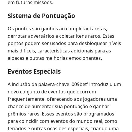
em futuras missões.
Sistema de Pontuação
Os pontos são ganhos ao completar tarefas,
derrotar adversários e coletar itens raros. Estes
pontos podem ser usados para desbloquear níveis
mais difíceis, características adicionais para as
alpacas e outras melhorias emocionantes.
Eventos Especiais
A inclusão da palavra-chave '009bet' introduziu um
novo conjunto de eventos que ocorrem
frequentemente, oferecendo aos jogadores uma
chance de aumentar sua pontuação e ganhar
prêmios raros. Esses eventos são programados
para coincidir com eventos do mundo real, como
feriados e outras ocasiões especiais, criando uma