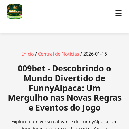
Início
/
Central de Notícias
/ 2026-01-16
009bet - Descobrindo o
Mundo Divertido de
FunnyAlpaca: Um
Mergulho nas Novas Regras
e Eventos do Jogo
Explore o universo cativante de FunnyAlpaca, um
jogo inovador que mistura estratégia e