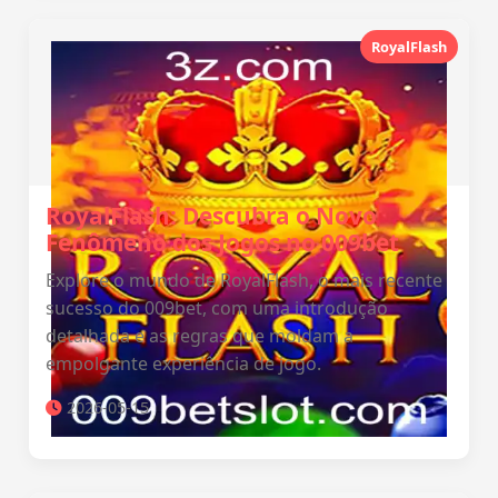
RoyalFlash
RoyalFlash: Descubra o Novo
Fenômeno dos Jogos no 009bet
Explore o mundo de RoyalFlash, o mais recente
sucesso do 009bet, com uma introdução
detalhada e as regras que moldam a
empolgante experiência de jogo.
2026-05-15