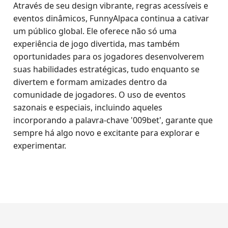
Através de seu design vibrante, regras acessíveis e
eventos dinâmicos, FunnyAlpaca continua a cativar
um público global. Ele oferece não só uma
experiência de jogo divertida, mas também
oportunidades para os jogadores desenvolverem
suas habilidades estratégicas, tudo enquanto se
divertem e formam amizades dentro da
comunidade de jogadores. O uso de eventos
sazonais e especiais, incluindo aqueles
incorporando a palavra-chave '009bet', garante que
sempre há algo novo e excitante para explorar e
experimentar.