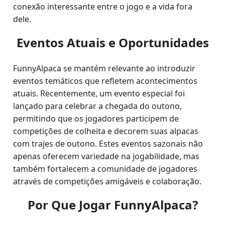
conexão interessante entre o jogo e a vida fora
dele.
Eventos Atuais e Oportunidades
FunnyAlpaca se mantém relevante ao introduzir
eventos temáticos que refletem acontecimentos
atuais. Recentemente, um evento especial foi
lançado para celebrar a chegada do outono,
permitindo que os jogadores participem de
competições de colheita e decorem suas alpacas
com trajes de outono. Estes eventos sazonais não
apenas oferecem variedade na jogabilidade, mas
também fortalecem a comunidade de jogadores
através de competições amigáveis e colaboração.
Por Que Jogar FunnyAlpaca?