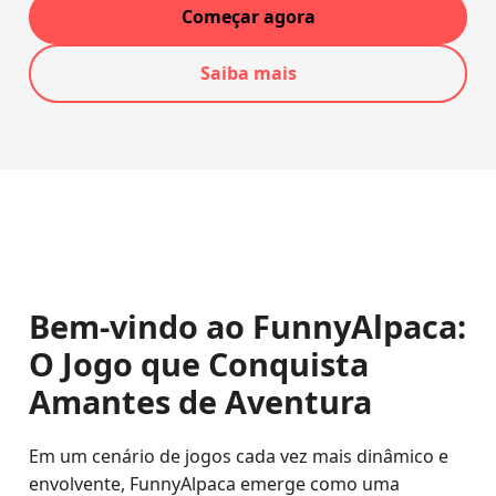
Começar agora
Saiba mais
Bem-vindo ao FunnyAlpaca:
O Jogo que Conquista
Amantes de Aventura
Em um cenário de jogos cada vez mais dinâmico e
envolvente, FunnyAlpaca emerge como uma