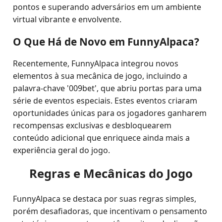
pontos e superando adversários em um ambiente
virtual vibrante e envolvente.
O Que Há de Novo em FunnyAlpaca?
Recentemente, FunnyAlpaca integrou novos
elementos à sua mecânica de jogo, incluindo a
palavra-chave '009bet', que abriu portas para uma
série de eventos especiais. Estes eventos criaram
oportunidades únicas para os jogadores ganharem
recompensas exclusivas e desbloquearem
conteúdo adicional que enriquece ainda mais a
experiência geral do jogo.
Regras e Mecânicas do Jogo
FunnyAlpaca se destaca por suas regras simples,
porém desafiadoras, que incentivam o pensamento