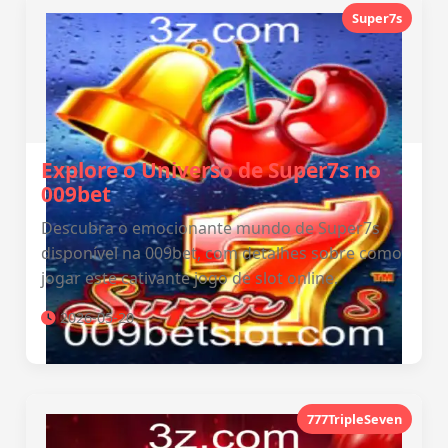
Super7s
Explore o Universo de Super7s no
009bet
Descubra o emocionante mundo de Super7s
disponível na 009bet, com detalhes sobre como
jogar este cativante jogo de slot online.
2026-05-20
777TripleSeven