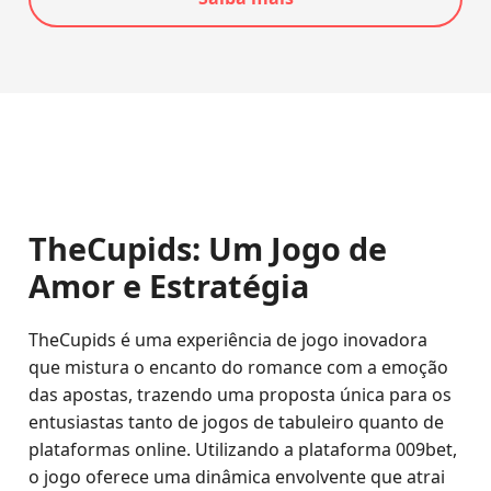
TheCupids: Um Jogo de
Amor e Estratégia
TheCupids é uma experiência de jogo inovadora
que mistura o encanto do romance com a emoção
das apostas, trazendo uma proposta única para os
entusiastas tanto de jogos de tabuleiro quanto de
plataformas online. Utilizando a plataforma 009bet,
o jogo oferece uma dinâmica envolvente que atrai