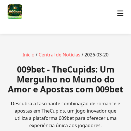
Início
/
Central de Notícias
/ 2026-03-20
009bet - TheCupids: Um
Mergulho no Mundo do
Amor e Apostas com 009bet
Descubra a fascinante combinação de romance e
apostas em TheCupids, um jogo inovador que
utiliza a plataforma 009bet para oferecer uma
experiência única aos jogadores.