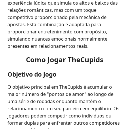
experiência lúdica que simula os altos e baixos das
relações românticas, mas com um toque
competitivo proporcionado pela mecânica de
apostas. Esta combinação é adaptada para
proporcionar entretenimento com propósito,
simulando nuances emocionais normalmente
presentes em relacionamentos reais.
Como Jogar TheCupids
Objetivo do Jogo
O objetivo principal em TheCupids é acumular o
maior número de "pontos de amor" ao longo de
uma série de rodadas enquanto mantém o
relacionamento com seu parceiro em equilíbrio. Os
jogadores podem competir como indivíduos ou
formar duplas para enfrentar outros competidores