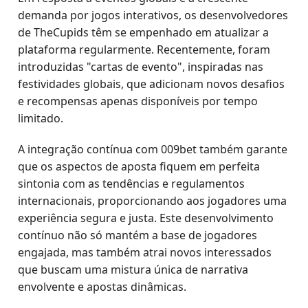
demanda por jogos interativos, os desenvolvedores
de TheCupids têm se empenhado em atualizar a
plataforma regularmente. Recentemente, foram
introduzidas "cartas de evento", inspiradas nas
festividades globais, que adicionam novos desafios
e recompensas apenas disponíveis por tempo
limitado.
A integração contínua com 009bet também garante
que os aspectos de aposta fiquem em perfeita
sintonia com as tendências e regulamentos
internacionais, proporcionando aos jogadores uma
experiência segura e justa. Este desenvolvimento
contínuo não só mantém a base de jogadores
engajada, mas também atrai novos interessados
que buscam uma mistura única de narrativa
envolvente e apostas dinâmicas.